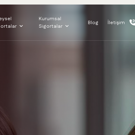
reysel
Kurumsal
Blog
İletişim
gortalar
Sigortalar